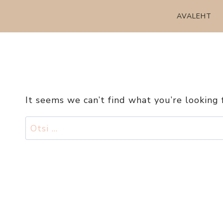
Skip
AVALEHT
to
content
It seems we can’t find what you’re looking 
Otsi: