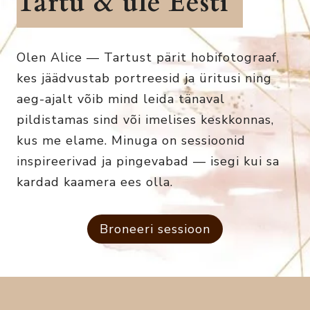
Tartu & üle Eesti
Olen Alice — Tartust pärit hobifotograaf,
kes jäädvustab portreesid ja üritusi ning
aeg-ajalt võib mind leida tänaval
pildistamas sind või imelises keskkonnas,
kus me elame. Minuga on sessioonid
inspireerivad ja pingevabad — isegi kui sa
kardad kaamera ees olla.
Broneeri sessioon