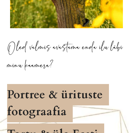
Oled valmis avastama enda ilu läbi
minu kaamera?
Portree & ürituste
fotograafia