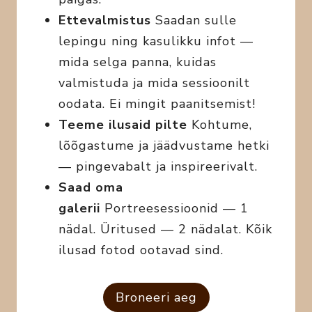
Ettevalmistus
Saadan sulle
lepingu ning kasulikku infot —
mida selga panna, kuidas
valmistuda ja mida sessioonilt
oodata. Ei mingit paanitsemist!
Teeme ilusaid pilte
Kohtume,
lõõgastume ja jäädvustame hetki
— pingevabalt ja inspireerivalt.
Saad oma
galerii
Portreesessioonid — 1
nädal. Üritused — 2 nädalat. Kõik
ilusad fotod ootavad sind.
Broneeri aeg