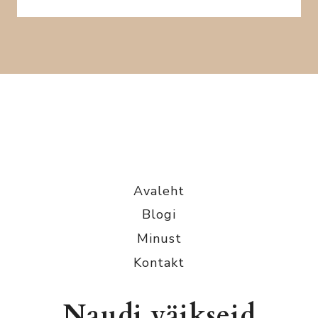
Avaleht
Blogi
Minust
Kontakt
Naudi väikseid