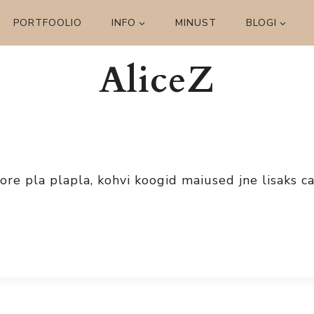
PORTFOOLIO
INFO
MINUST
BLOGI
AliceZ
i tore pla plapla, kohvi koogid maiused jne
lisaks c