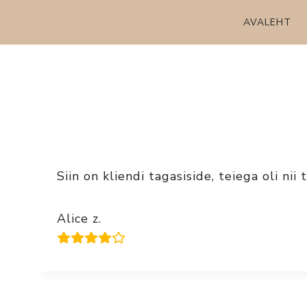
Skip
AVALEHT
to
content
Siin on kliendi tagasiside, teiega oli ni
Alice z.