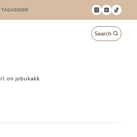
TAGASISIDE
Search
arl on jobukakk